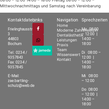
Mittwochnachmittags und Samstag nach Vereinbarung
Kontaktdaten
Links
Navigation
Sprechzeiten
Home
Frielinghausstrasse
Mo
08:00
Moderne Zahnmedizin
3
– 12:00 |
Dentalästhetik
44803
14:00 –
Leistungen
Bochum
18:00
Praxis
Team
Tel.: 0234 /
Di
08:00 –
Wissenswert
9357843
12:00 |
Kontakt
Fax: 0234 /
14:00 –
9357845
18:00
E-Mail:
Mi
08:00
zae.bartling-
– 12:00
schulz@web.de
Do
08:00
– 12:00 |
14:00 –
18:00