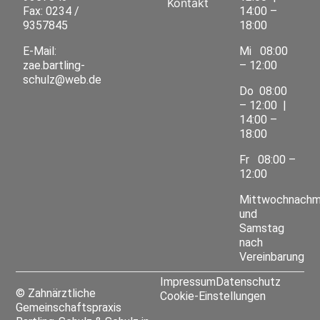
Kontakt
Fax: 0234 /
14:00 –
9357845
18:00
E-Mail:
Mi
08:00
zae.bartling-
– 12:00
schulz@web.de
Do
08:00
– 12:00 |
14:00 –
18:00
Fr
08:00 –
12:00
Mittwochnachm
und
Samstag
nach
Vereinbarung
Impressum
Datenschutz
© Zahnärztliche
Cookie-Einstellungen
Gemeinschaftspraxis