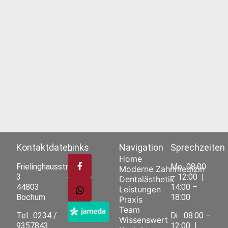
Kontaktdaten
Links
Navigation
Sprechzeiten
Home
Frielinghausstrasse
Mo
08:00
Moderne Zahnmedizin
3
– 12:00 |
Dentalästhetik
44803
14:00 –
Leistungen
Bochum
18:00
Praxis
Team
Tel.: 0234 /
Di
08:00 –
Wissenswert
9357843
12:00 |